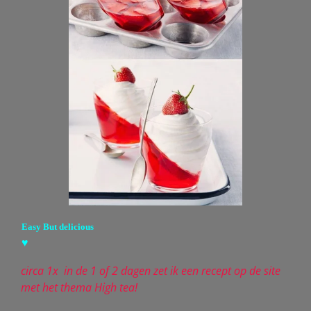
Easy But delicious
♥
circa 1x in de 1 of 2 dagen zet ik een recept op de site
met het thema High tea!