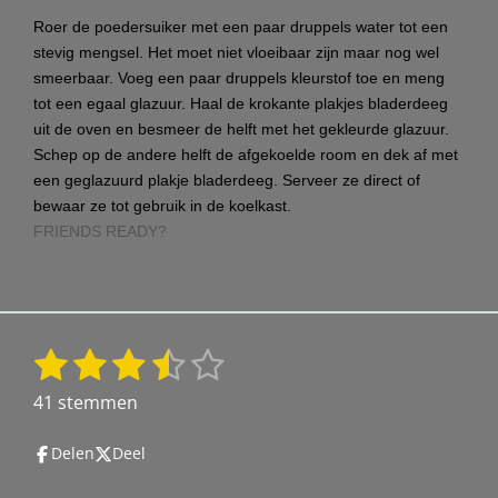
Roer de poedersuiker met een paar druppels water tot een
stevig mengsel. Het moet niet vloeibaar zijn maar nog wel
smeerbaar. Voeg een paar druppels kleurstof toe en meng
tot een egaal glazuur. Haal de krokante plakjes bladerdeeg
uit de oven en besmeer de helft met het gekleurde glazuur.
Schep op de andere helft de afgekoelde room en dek af met
een geglazuurd plakje bladerdeeg. Serveer ze direct of
bewaar ze tot gebruik in de koelkast.
FRIENDS READY?
1
2
3
4
5
S
R
t
a
s
s
s
s
s
41 stemmen
e
t
t
t
t
t
t
m
i
Delen
Deel
m
e
e
e
e
e
n
e
g