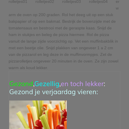
er
w
arm de oven op 200 graden. Rol het deeg uit op een stuk
bakpapier of op een bakmat. Bestrijk de bovenzijde met de
tomatensaus en bestrooi met de geraspte kaas. Snijd de
ham in stukjes en beleg de pizza hiermee. Rol de pizza
vanuit de lange zijde voorzichtig op. Vet een muffinbakblik in
met een beetje olie. Snijd plakken van ongeveer 1 a 2 cm
van de pizzarol en leg deze in de muffinvormpjes. Zet de
pizzarolletjes ongeveer 20 minuten in de oven. Ze zijn zowel
warm als koud lekker.
Gezond
,
Gezellig
,
en toch lekker
:
Gezond je verjaardag vieren: