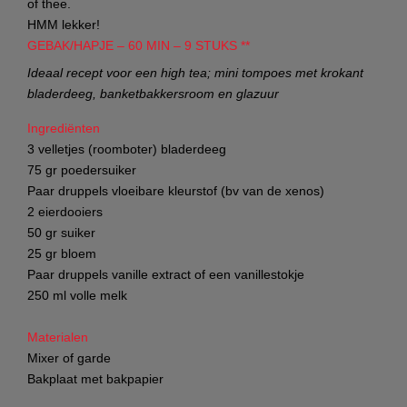
of thee.
HMM lekker!
GEBAK/HAPJE – 60 MIN – 9 STUKS **
Ideaal recept voor een high tea; mini tompoes met krokant
bladerdeeg, banketbakkersroom en glazuur
Ingrediënten
3 velletjes (roomboter) bladerdeeg
75 gr poedersuiker
Paar druppels vloeibare kleurstof (bv van de xenos)
2 eierdooiers
50 gr suiker
25 gr bloem
Paar druppels vanille extract of een vanillestokje
250 ml volle melk
Materialen
Mixer of garde
Bakplaat met bakpapier